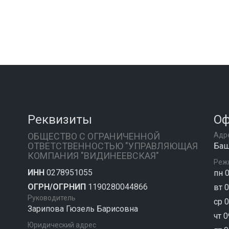
Реквизиты
Оф
ОБЩЕСТВО С ОГРАНИЧЕННОЙ
Адр
ОТВЕТСТВЕННОСТЬЮ "УПРАВЛЯЮЩАЯ
Баш
КОМПАНИЯ "ВИДИНЕЕВСКАЯ"
Реж
ИНН
0278951055
пн 0
ОГРН/ОГРНИП
1190280044866
вт 0
Руководитель
ср 0
Зарипова Гюзель Барисовна
чт 0
Юридический адрес