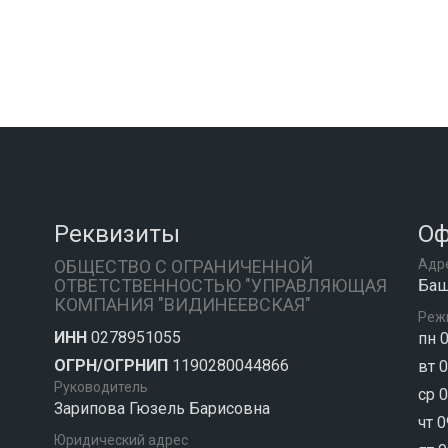
Реквизиты
Оф
ОБЩЕСТВО С ОГРАНИЧЕННОЙ
Адр
ОТВЕТСТВЕННОСТЬЮ "УПРАВЛЯЮЩАЯ
Баш
КОМПАНИЯ "ВИДИНЕЕВСКАЯ"
Реж
ИНН
0278951055
пн 0
ОГРН/ОГРНИП
1190280044866
вт 0
Руководитель
ср 0
Зарипова Гюзель Барисовна
чт 0
Юридический адрес